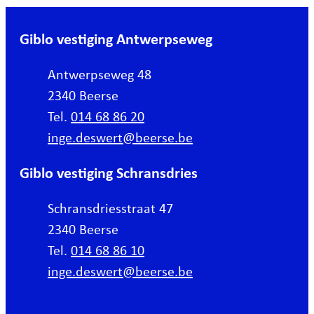
Giblo vestiging Antwerpseweg
Adres
Antwerpseweg 48
,
2340
Beerse
Tel.
014 68 86 20
E-mail
inge.deswert
@
beerse.be
Giblo vestiging Schransdries
Adres
Schransdriesstraat 47
,
2340
Beerse
Tel.
014 68 86 10
E-mail
inge.deswert
@
beerse.be