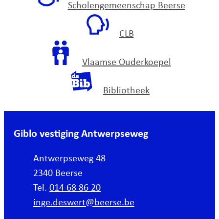
Scholengemeenschap Beerse
CLB
Vlaamse Ouderkoepel
Bibliotheek
Giblo vestiging Antwerpseweg
Adres
Antwerpseweg 48
,
2340
Beerse
Tel.
014 68 86 20
E-mail
inge.deswert
@
beerse.be